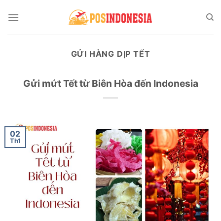
Skip
to
content
GỬI HÀNG DỊP TẾT
Gửi mứt Tết từ Biên Hòa đến Indonesia
02
Th1