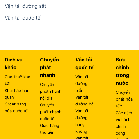
Vận tải đường sắt
Vận tải quốc tế
Dịch vụ
Chuyển
Vận tải
Bưu
khác
phát
quốc tế
chính
nhanh
trong
Cho thuê kho
Vận tải
nước
bãi
đường
Chuyển
Khai báo hải
biển
phát nhanh
Chuyển
quan
Vận tải
nội địa
phát hỏa
Order hàng
đường bộ
Chuyển
tốc
hóa quốc tế
Vận tải
phát nhanh
Các dịch
đường
quốc tế
vụ hành
hàng
Giao hàng
chính
không
thu tiền
công
Vận tải