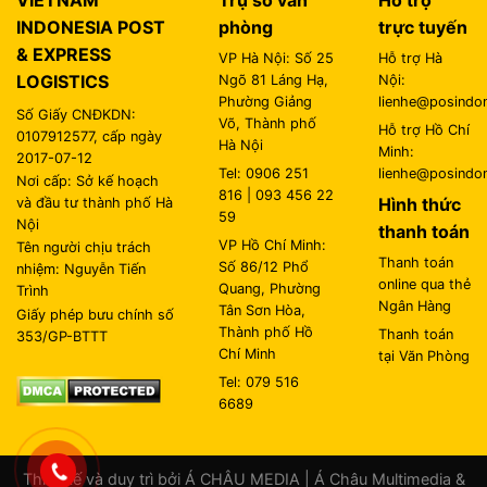
INDONESIA POST
phòng
trực tuyến
& EXPRESS
VP Hà Nội: Số 25
Hỗ trợ Hà
LOGISTICS
Ngõ 81 Láng Hạ,
Nội:
Phường Giảng
lienhe@posindon
Số Giấy CNĐKDN:
Võ, Thành phố
Hỗ trợ Hồ Chí
0107912577, cấp ngày
Hà Nội
Minh:
2017-07-12
Tel: 0906 251
lienhe@posindon
Nơi cấp: Sở kế hoạch
816 | 093 456 22
Hình thức
và đầu tư thành phố Hà
59
Nội
thanh toán
VP Hồ Chí Minh:
Tên người chịu trách
Thanh toán
Số 86/12 Phổ
nhiệm: Nguyễn Tiến
online qua thẻ
Quang, Phường
Trình
Ngân Hàng
Tân Sơn Hòa,
Giấy phép bưu chính số
Thành phố Hồ
Thanh toán
353/GP-BTTT
Chí Minh
tại Văn Phòng
Tel: 079 516
6689
Thiết kế và duy trì bởi
Á CHÂU MEDIA
|
Á Châu Multimedia &