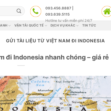
093.456.8887 |
093.639.5115
Hotline tư vấn miễn phí 24/7
HANH
VẬN TẢI QUỐC TẾ
DỊCH VỤ KHÁC
TIN TỨC
GỬI TÀI LIỆU TỪ VIỆT NAM ĐI INDONESIA
am đi Indonesia nhanh chóng – giá rẻ