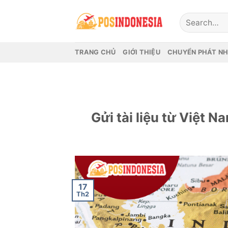
Skip
to
content
TRANG CHỦ
GIỚI THIỆU
CHUYỂN PHÁT N
Gửi tài liệu từ Việt N
17
Th2