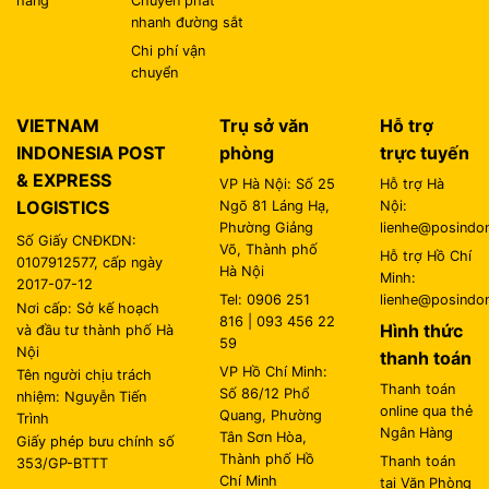
hàng
Chuyển phát
nhanh đường sắt
Chi phí vận
chuyển
VIETNAM
Trụ sở văn
Hỗ trợ
INDONESIA POST
phòng
trực tuyến
& EXPRESS
VP Hà Nội: Số 25
Hỗ trợ Hà
LOGISTICS
Ngõ 81 Láng Hạ,
Nội:
Phường Giảng
lienhe@posindon
Số Giấy CNĐKDN:
Võ, Thành phố
Hỗ trợ Hồ Chí
0107912577, cấp ngày
Hà Nội
Minh:
2017-07-12
Tel: 0906 251
lienhe@posindon
Nơi cấp: Sở kế hoạch
816 | 093 456 22
Hình thức
và đầu tư thành phố Hà
59
Nội
thanh toán
VP Hồ Chí Minh:
Tên người chịu trách
Thanh toán
Số 86/12 Phổ
nhiệm: Nguyễn Tiến
online qua thẻ
Quang, Phường
Trình
Ngân Hàng
Tân Sơn Hòa,
Giấy phép bưu chính số
Thành phố Hồ
Thanh toán
353/GP-BTTT
Chí Minh
tại Văn Phòng