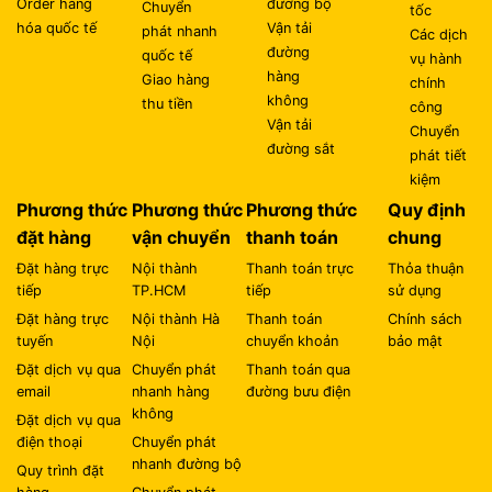
Order hàng
đường bộ
Chuyển
tốc
hóa quốc tế
Vận tải
phát nhanh
Các dịch
đường
quốc tế
vụ hành
hàng
Giao hàng
chính
không
thu tiền
công
Vận tải
Chuyển
đường sắt
phát tiết
kiệm
Phương thức
Phương thức
Phương thức
Quy định
đặt hàng
vận chuyển
thanh toán
chung
Đặt hàng trực
Nội thành
Thanh toán trực
Thỏa thuận
tiếp
TP.HCM
tiếp
sử dụng
Đặt hàng trực
Nội thành Hà
Thanh toán
Chính sách
tuyến
Nội
chuyển khoản
bảo mật
Đặt dịch vụ qua
Chuyển phát
Thanh toán qua
email
nhanh hàng
đường bưu điện
không
Đặt dịch vụ qua
điện thoại
Chuyển phát
nhanh đường bộ
Quy trình đặt