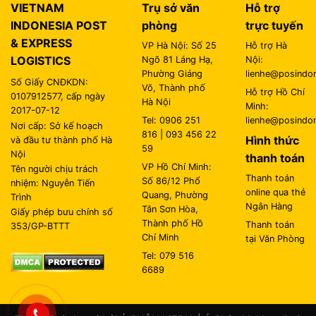
VIETNAM
Trụ sở văn
Hỗ trợ
INDONESIA POST
phòng
trực tuyến
& EXPRESS
VP Hà Nội: Số 25
Hỗ trợ Hà
LOGISTICS
Ngõ 81 Láng Hạ,
Nội:
Phường Giảng
lienhe@posindon
Số Giấy CNĐKDN:
Võ, Thành phố
Hỗ trợ Hồ Chí
0107912577, cấp ngày
Hà Nội
Minh:
2017-07-12
Tel: 0906 251
lienhe@posindon
Nơi cấp: Sở kế hoạch
816 | 093 456 22
Hình thức
và đầu tư thành phố Hà
59
Nội
thanh toán
VP Hồ Chí Minh:
Tên người chịu trách
Thanh toán
Số 86/12 Phổ
nhiệm: Nguyễn Tiến
online qua thẻ
Quang, Phường
Trình
Ngân Hàng
Tân Sơn Hòa,
Giấy phép bưu chính số
Thành phố Hồ
Thanh toán
353/GP-BTTT
Chí Minh
tại Văn Phòng
Tel: 079 516
6689