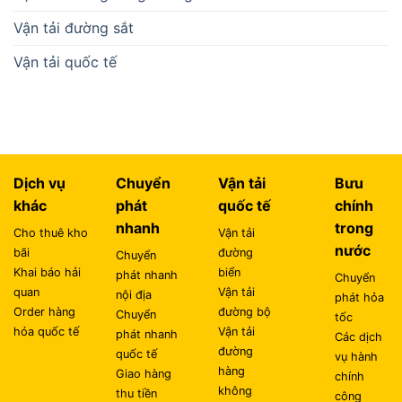
Vận tải đường sắt
Vận tải quốc tế
Dịch vụ
Chuyển
Vận tải
Bưu
khác
phát
quốc tế
chính
nhanh
trong
Cho thuê kho
Vận tải
nước
bãi
đường
Chuyển
Khai báo hải
biển
phát nhanh
Chuyển
quan
Vận tải
nội địa
phát hỏa
Order hàng
đường bộ
Chuyển
tốc
hóa quốc tế
Vận tải
phát nhanh
Các dịch
đường
quốc tế
vụ hành
hàng
Giao hàng
chính
không
thu tiền
công