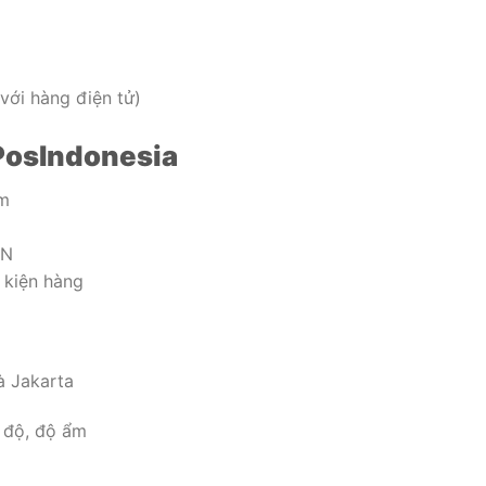
với hàng điện tử)
 PosIndonesia
ảm
AN
 kiện hàng
à Jakarta
 độ, độ ẩm