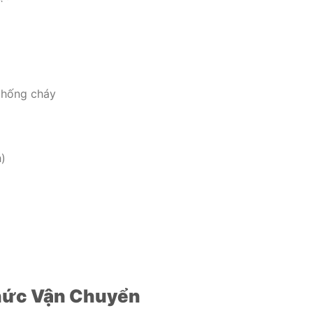
chống cháy
)
hức Vận Chuyển