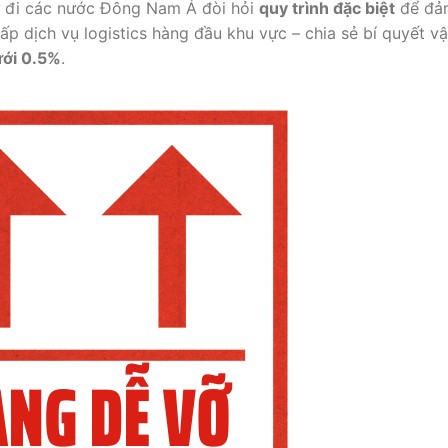
ử đi các nước Đông Nam Á đòi hỏi
quy trình đặc biệt
để đả
ấp dịch vụ logistics hàng đầu khu vực – chia sẻ bí quyết v
ưới 0.5%
.