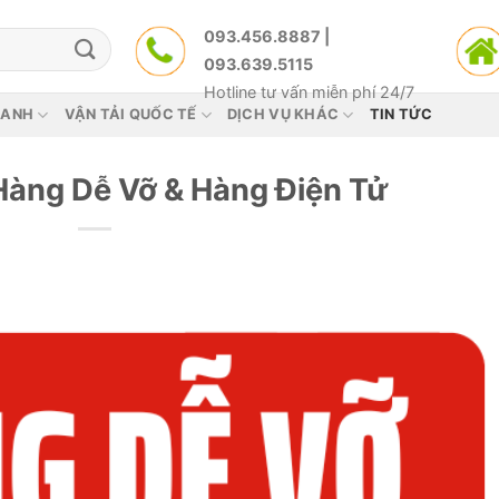
093.456.8887 |
093.639.5115
Hotline tư vấn miễn phí 24/7
HANH
VẬN TẢI QUỐC TẾ
DỊCH VỤ KHÁC
TIN TỨC
àng Dễ Vỡ & Hàng Điện Tử