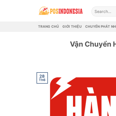
Skip
to
content
TRANG CHỦ
GIỚI THIỆU
CHUYỂN PHÁT N
Vận Chuyển H
28
Th6