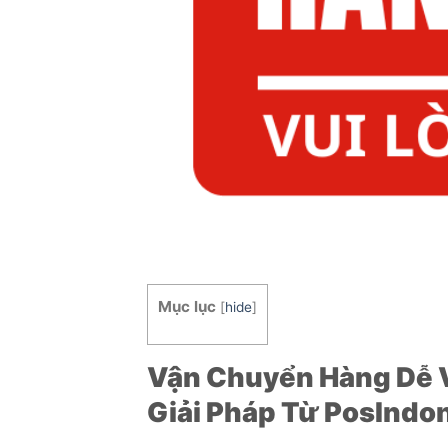
Mục lục
[
hide
]
Vận Chuyển Hàng Dễ V
Giải Pháp Từ PosIndo