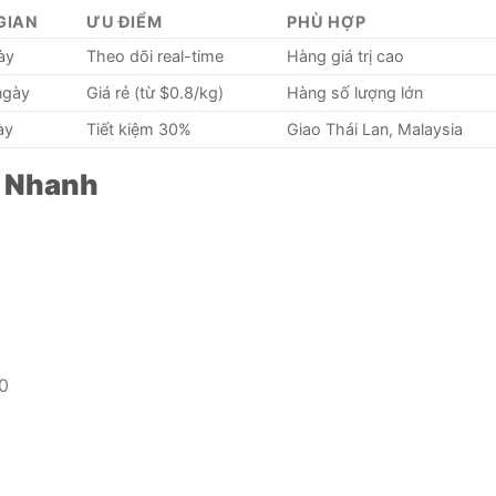
GIAN
ƯU ĐIỂM
PHÙ HỢP
ày
Theo dõi real-time
Hàng giá trị cao
ngày
Giá rẻ (từ $0.8/kg)
Hàng số lượng lớn
ày
Tiết kiệm 30%
Giao Thái Lan, Malaysia
n Nhanh
00