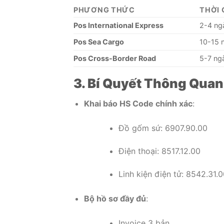
PHƯƠNG THỨC
THỜI 
Pos International Express
2-4 ng
Pos Sea Cargo
10-15 
Pos Cross-Border Road
5-7 ng
3. Bí Quyết Thông Qua
Khai báo HS Code chính xác
:
Đồ gốm sứ: 6907.90.00
Điện thoại: 8517.12.00
Linh kiện điện tử: 8542.31.
Bộ hồ sơ đầy đủ
:
Invoice 3 bản