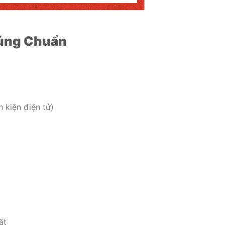
Đúng Chuẩn
h kiện điện tử)
ặt